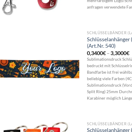
mehrfarbigem Logo/Schri
anfragen verwendete Farb
SCHLÜSSELBÄNDER (L
Schlüsselanhänger 
(Art.Nr. 540)
P
0,3400
€
–
3,3000
€
0
Sublimationsdruck Schlü
b
bedruckt mit Schlüsselr
3
Bandfarbe ist frei wählb
beliebig viele Farben (
Sublimationsdruck (Vord
Split Ring) 25mm Durch
Karabiner möglich Länge d
SCHLÜSSELBÄNDER (L
Schlüsselanhänger