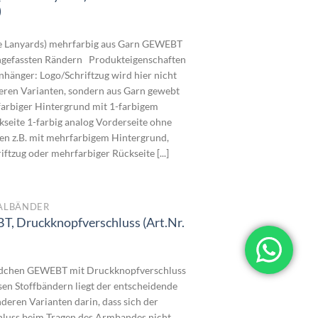
)
reisspanne:
,4300€
ze Lanyards) mehrfarbig aus Garn GEWEBT
is
ingefassten Rändern Produkteigenschaften
,6000€
nhänger: Logo/Schriftzug wird hier nicht
deren Varianten, sondern aus Garn gewebt
1-farbiger Hintergrund mit 1-farbigem
kseite 1-farbig analog Vorderseite ohne
en z.B. mit mehrfarbigem Hintergrund,
tzug oder mehrfarbiger Rückseite [...]
VALBÄNDER
, Druckknopfverschluss (Art.Nr.
reisspanne:
,1770€
ndchen GEWEBT mit Druckknopfverschluss
is
esen Stoffbändern liegt der entscheidende
,8000€
deren Varianten darin, dass sich der
hluss beim Tragen des Armbandes nicht