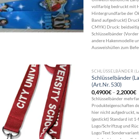
b
vollfarbig bedruckt mit
3
Hintergrundfarbe der Ök
Band aufgedruckt) Druck
CMYK) Druck: beidseitig
Schlüsselbänder (Vorder
andere Hakenmodelle un
Ausweishüllen zum Befest
SCHLÜSSELBÄNDER (L
Schlüsselbänder (
(Art.Nr. 530)
P
0,4900
€
–
2,2000
€
0
Schlüsselbänder mehrf
b
Produkteigenschaften de
2
hier nicht aufgedruckt, 
(gestickt) Standard ist 
Logo/Schriftzug und Rüc
Logo/Text Sondervariant