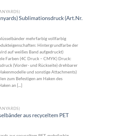
ANYARDS)
nyards) Sublimationsdruck (Art.Nr.
reisspanne:
,3400€
hlüsselbänder mehrfarbig vollfarbig
is
dukteigenschaften: Hintergrundfarbe der
,3000€
wird auf weißes Band aufgedruckt)
iele Farben (4C Druck – CMYK) Druck:
nsdruck (Vorder- und Rückseite) drehbarer
 Hakenmodelle und sonstige Attachments)
llen zum Befestigen am Haken des
aken an [...]
ANYARDS)
selbänder aus recyceltem PET
reisspanne:
,4000€
ards aus recyceltem PET, mehrfarbig