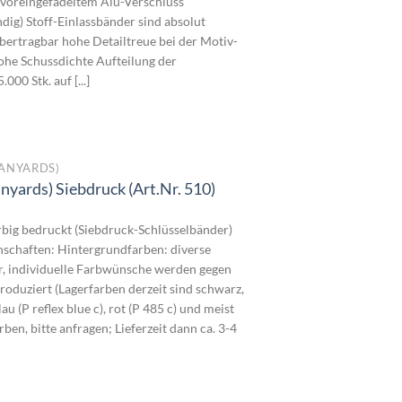
s voreingefädeltem Alu-Verschluss
dig) Stoff-Einlassbänder sind absolut
übertragbar hohe Detailtreue bei der Motiv-
he Schussdichte Aufteilung der
00 Stk. auf [...]
ANYARDS)
nyards) Siebdruck (Art.Nr. 510)
reisspanne:
,3100€
rbig bedruckt (Siebdruck-Schlüsselbänder)
is
schaften: Hintergrundfarben: diverse
,3000€
r, individuelle Farbwünsche werden gegen
oduziert (Lagerfarben derzeit sind schwarz,
lau (P reflex blue c), rot (P 485 c) und meist
ben, bitte anfragen; Lieferzeit dann ca. 3-4