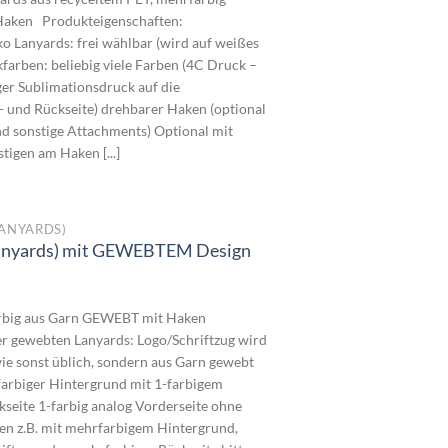
is
 Haken Produkteigenschaften:
,7000€
o Lanyards: frei wählbar (wird auf weißes
farben: beliebig viele Farben (4C Druck –
er Sublimationsdruck auf die
- und Rückseite) drehbarer Haken (optional
d sonstige Attachments) Optional mit
igen am Haken [...]
ANYARDS)
Lanyards) mit GEWEBTEM Design
reisspanne:
,4900€
arbig aus Garn GEWEBT mit Haken
is
r gewebten Lanyards: Logo/Schriftzug wird
,2000€
wie sonst üblich, sondern aus Garn gewebt
1-farbiger Hintergrund mit 1-farbigem
kseite 1-farbig analog Vorderseite ohne
en z.B. mit mehrfarbigem Hintergrund,