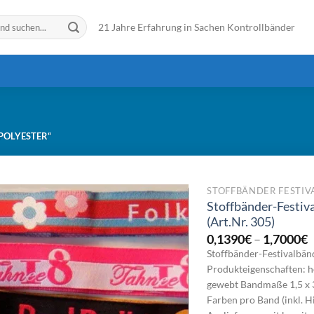
21 Jahre Erfahrung in Sachen Kontrollbänder
POLYESTER“
STOFFBÄNDER FESTI
Stoffbänder-Festiv
(Art.Nr. 305)
P
0,1390
€
–
1,7000
€
0
Stoffbänder-Festivalbä
b
Produkteigenschaften: 
1
gewebt Bandmaße 1,5 x 
Farben pro Band (inkl. 