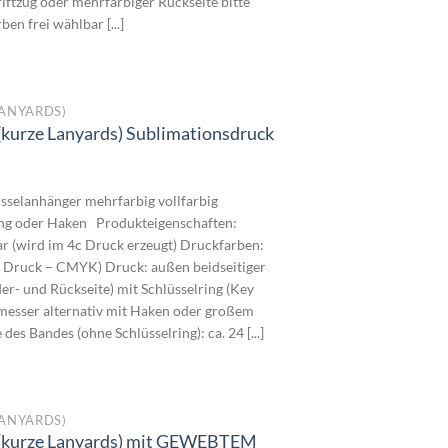
ftzug oder mehrfarbiger Rückseite bitte
en frei wählbar [...]
ANYARDS)
(kurze Lanyards) Sublimationsdruck
reisspanne:
,3400€
sselanhänger mehrfarbig vollfarbig
is
ing oder Haken Produkteigenschaften:
,3000€
ar (wird im 4c Druck erzeugt) Druckfarben:
4C Druck – CMYK) Druck: außen beidseitiger
er- und Rückseite) mit Schlüsselring (Key
messer alternativ mit Haken oder großem
es Bandes (ohne Schlüsselring): ca. 24 [...]
ANYARDS)
 (kurze Lanyards) mit GEWEBTEM