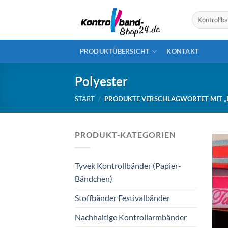
Skip
Suchen
to
nach:
content
PRODUKTÜBERSICHT
KONTAKT
Polyester
START
/
PRODUKTE VERSCHLAGWORTET MIT „
PRODUKT-KATEGORIEN
Tyvek Kontrollbänder (Papier-
Bändchen)
Stoffbänder Festivalbänder
Nachhaltige Kontrollarmbänder