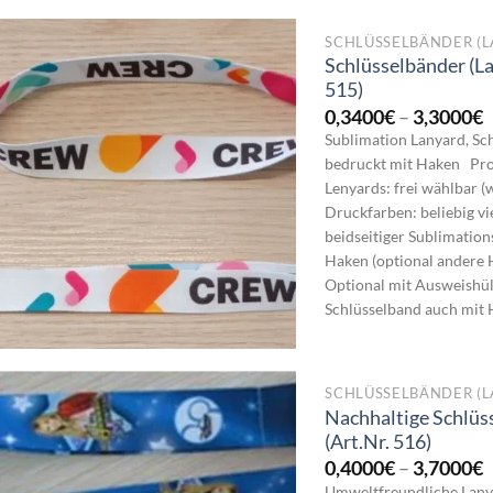
SCHLÜSSELBÄNDER (L
Schlüsselbänder (La
515)
P
0,3400
€
–
3,3000
€
0
Sublimation Lanyard, Sc
b
bedruckt mit Haken Pro
3
Lenyards: frei wählbar (
Druckfarben: beliebig v
beidseitiger Sublimatio
Haken (optional andere
Optional mit Ausweishü
Schlüsselband auch mit H
SCHLÜSSELBÄNDER (L
Nachhaltige Schlüs
(Art.Nr. 516)
P
0,4000
€
–
3,7000
€
0
Umweltfreundliche Lany