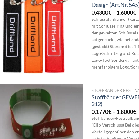
Design (Art.Nr. 545
P
0,4300
€
–
1,6000
€
0
Schlüsselanhänger (kur
b
mit Schlüsselring und e
1
der gewebten Schlüssela
aufgedruckt, wie bei an
(gestickt) Standard ist 
Logo/Schriftzug und Rüc
Logo/Text Sondervariant
mehrfarbigem Logo/Schrif
STOFFBÄNDER FESTI
Stoffbänder GEWEBT
312)
P
0,1770
€
–
1,8000
€
0
Stoffbänder-Festivalbä
b
(Clip-Verschluss) Bei di
1
Vorteil gegenüber den an
selbstschließende Versc