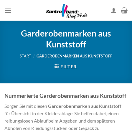
Skip
to
content
Garderobenmarken aus
Kunststoff
START
/
GARDEROBENMARKEN AUS KUNSTSTOFF
FILTER
Nummerierte Garderobenmarken aus Kunststoff
Sorgen Sie mit diesen
Garderobenmarken aus Kunststoff
für Übersicht in der Kleiderablage. Sie helfen dabei, einen
reibungslosen Ablauf beim Abgeben und dem späteren
Abholen von Kleidungsstücken oder Gepäck zu