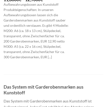
11,8000€
Aufbewahrungsboxen aus Kunststoff
bis
Produkteigenschaften: In unseren
12,9000€
Aufbewahrungsboxen lassen sich die
Garderobenmarken aus Kunststoff sauber
und ordentlich verstauen. Es gibt 4 Modelle:
M200: A6 (ca. 18 x 13 cm), Stülpdeckel,
transparent, ohne Zwischenfächer für ca.
200 Garderobenmarken, EUR 12,90 netto
M300: A5 (ca. 22 x 16 cm), Stülpdeckel,
transparent, ohne Zwischenfächer für ca.
300 Garderobenmarken, EUR [...]
Das System mit Garderobenmarken aus
Kunststoff
Das System mit Garderobenmarken aus Kunststoff ist
äußerst simpel. Jeder Gast erhält bei der Abgabe seiner