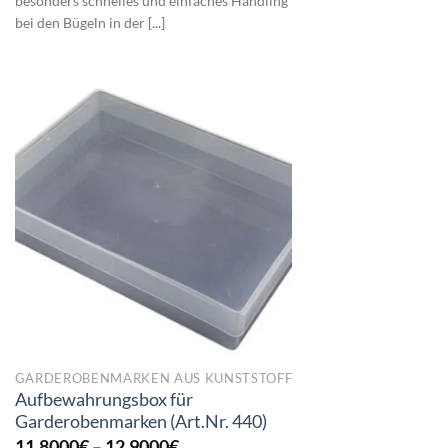
besonders schnelles und einfaches Handling
bei den Bügeln in der [...]
GARDEROBENMARKEN AUS KUNSTSTOFF
Aufbewahrungsbox für
Garderobenmarken (Art.Nr. 440)
Preisspanne:
11,8000
€
–
12,9000
€