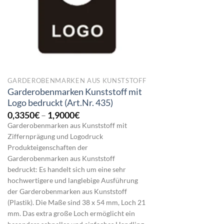
GARDEROBENMARKEN AUS KUNSTSTOFF
Garderobenmarken Kunststoff mit
Logo bedruckt (Art.Nr. 435)
Preisspanne:
0,3350
€
–
1,9000
€
0,3350€
Garderobenmarken aus Kunststoff mit
bis
Ziffernprägung und Logodruck
1,9000€
Produkteigenschaften der
Garderobenmarken aus Kunststoff
bedruckt: Es handelt sich um eine sehr
hochwertigere und langlebige Ausführung
der Garderobenmarken aus Kunststoff
(Plastik). Die Maße sind 38 x 54 mm, Loch 21
mm. Das extra große Loch ermöglicht ein