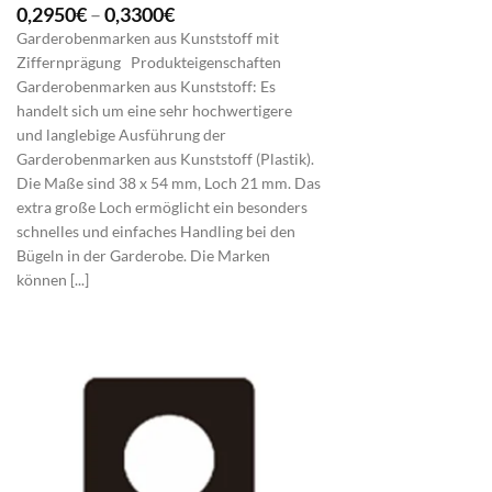
Preisspanne:
0,2950
€
–
0,3300
€
0,2950€
Garderobenmarken aus Kunststoff mit
bis
Ziffernprägung Produkteigenschaften
0,3300€
Garderobenmarken aus Kunststoff: Es
handelt sich um eine sehr hochwertigere
und langlebige Ausführung der
Garderobenmarken aus Kunststoff (Plastik).
Die Maße sind 38 x 54 mm, Loch 21 mm. Das
extra große Loch ermöglicht ein besonders
schnelles und einfaches Handling bei den
Bügeln in der Garderobe. Die Marken
können [...]