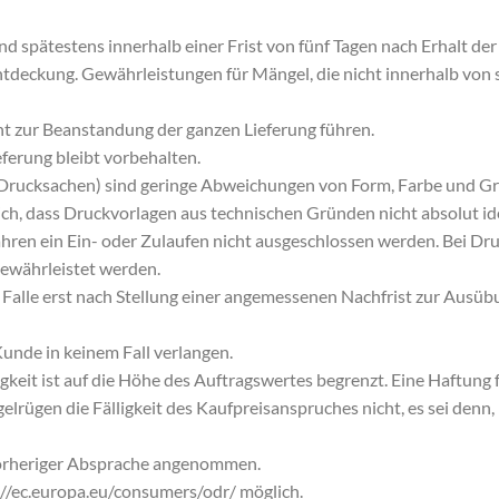
nd spätestens innerhalb einer Frist von fünf Tagen nach Erhalt d
ntdeckung. Gewährleistungen für Mängel, die nicht innerhalb von
ht zur Beanstandung der ganzen Lieferung führen.
ferung bleibt vorbehalten.
. Drucksachen) sind geringe Abweichungen von Form, Farbe und G
lich, dass Druckvorlagen aus technischen Gründen nicht absolut i
hren ein Ein- oder Zulaufen nicht ausgeschlossen werden. Bei Dr
gewährleistet werden.
m Falle erst nach Stellung einer angemessenen Nachfrist zur Ausü
unde in keinem Fall verlangen.
keit ist auf die Höhe des Auftragswertes begrenzt. Eine Haftung fü
rügen die Fälligkeit des Kaufpreisanspruches nicht, es sei denn, i
orheriger Absprache angenommen.
p://ec.europa.eu/consumers/odr/ möglich.