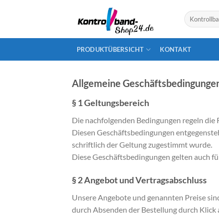
Skip
Suchen
to
nach:
content
PRODUKTÜBERSICHT
KONTAKT
Allgemeine Geschäftsbedingunge
§ 1 Geltungsbereich
Die nachfolgenden Bedingungen regeln di
Diesen Geschäftsbedingungen entgegensteh
schriftlich der Geltung zugestimmt wurde.
Diese Geschäftsbedingungen gelten auch für 
§ 2 Angebot und Vertragsabschluss
Unsere Angebote und genannten Preise sind 
durch Absenden der Bestellung durch Klick 