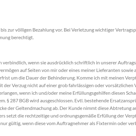
is zur völligen Bezahlung vor. Bei Verletzung wichtiger Vertrags
nung berechtigt.
n verbindlich, wenn sie ausdrücklich schriftlich in unserer Auftra
vermögen auf Seiten von mir oder eines meiner Lieferanten sowie
rfrist um die Dauer der Behinderung. Komme ich mit meinen Verpfli
 der Verzug nicht auf einer grob fahrlässigen oder vorsätzlichen
rlangen, wenn ich und/oder meine Erfüllungsgehilfen diesen Schad
em. § 287 BGB wird ausgeschlossen. Evtl. bestehende Ersatzanspr
cke der Geltendmachung ab. Der Kunde nimmt diese Abtretung an.
s setzt die rechtzeitige und ordnungsgemäße Erfüllung der Verp
 nur gültig, wenn diese vom Auftragnehmer als Fixtermin oder verbi