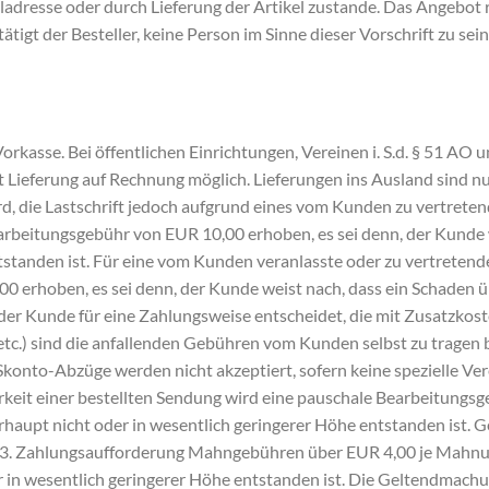
ladresse oder durch Lieferung der Artikel zustande. Das Angebot ri
tigt der Besteller, keine Person im Sinne dieser Vorschrift zu se
orkasse. Bei öffentlichen Einrichtungen, Vereinen i. S.d. § 51 AO
 Lieferung auf Rechnung möglich. Lieferungen ins Ausland sind nu
d, die Lastschrift jedoch aufgrund eines vom Kunden zu vertreten
Bearbeitungsgebühr von EUR 10,00 erhoben, es sei denn, der Kunde
ntstanden ist. Für eine vom Kunden veranlasste oder zu vertreten
 erhoben, es sei denn, der Kunde weist nach, dass ein Schaden ü
 der Kunde für eine Zahlungsweise entscheidet, die mit Zusatzkoste
) sind die anfallenden Gebühren vom Kunden selbst zu tragen b
onto-Abzüge werden nicht akzeptiert, sofern keine spezielle Ver
eit einer bestellten Sendung wird eine pauschale Bearbeitungsge
haupt nicht oder in wesentlich geringerer Höhe entstanden ist. G
r 3. Zahlungsaufforderung Mahngebühren über EUR 4,00 je Mahnun
r in wesentlich geringerer Höhe entstanden ist. Die Geltendmach