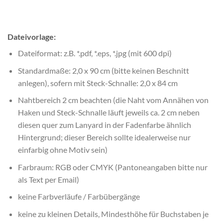
Dateivorlage:
Dateiformat: z.B. *.pdf, *.eps, *.jpg (mit 600 dpi)
Standardmaße: 2,0 x 90 cm (bitte keinen Beschnitt
anlegen), sofern mit Steck-Schnalle: 2,0 x 84 cm
Nahtbereich 2 cm beachten (die Naht vom Annähen von
Haken und Steck-Schnalle läuft jeweils ca. 2 cm neben
diesen quer zum Lanyard in der Fadenfarbe ähnlich
Hintergrund; dieser Bereich sollte idealerweise nur
einfarbig ohne Motiv sein)
Farbraum: RGB oder CMYK (Pantoneangaben bitte nur
als Text per Email)
keine Farbverläufe / Farbübergänge
keine zu kleinen Details, Mindesthöhe für Buchstaben je