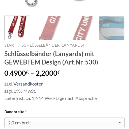
START
/
SCHLÜSSELBÄNDER (LANYARDS)
Schlüsselbänder (Lanyards) mit
GEWEBTEM Design (Art.Nr. 530)
Preisspanne:
0,4900
–
2,2000
€
€
0,4900€
zzgl.
Versandkosten
bis
zzgl. 19% MwSt.
2,2000€
Lieferfrist: ca. 12-14 Werktage nach Absprache
Bandbreite
*