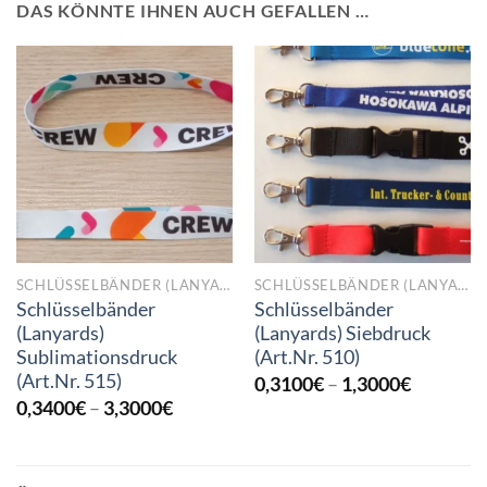
DAS KÖNNTE IHNEN AUCH GEFALLEN …
SCHLÜSSELBÄNDER (LANYARDS)
SCHLÜSSELBÄNDER (LANYARDS)
Schlüsselbänder
Schlüsselbänder
(Lanyards)
(Lanyards) Siebdruck
Sublimationsdruck
(Art.Nr. 510)
(Art.Nr. 515)
Preisspa
0,3100
€
–
1,3000
€
0,3100€
Preisspanne:
0,3400
€
–
3,3000
€
bis
0,3400€
1,3000€
bis
3,3000€