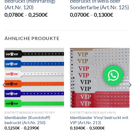
bedruckt (mehrfarbig)
bedruckt in weiß oder
(Art.Nr. 120)
Sonderfarbe (Art.Nr. 125)
Preisspanne:
Preisspa
0,0780
€
–
0,2500
€
0,0700
€
–
0,1300
€
0,0780€
0,0700€
bis
bis
0,2500€
0,1300€
ÄHNLICHE PRODUKTE
EINTRITTSBÄNDER KUNSTSTOFF
EINTRITTSBÄNDER AUS VINYL
Identbänder (Kunststoff)
Identbänder Vinyl bedruckt mit
bedruckt (Art.Nr. 250)
VIP (Art.Nr. 213)
Preisspanne:
Preisspanne:
0,1250
€
–
0,2390
€
0,1040
€
–
0,5000
€
0,1250€
0,1040€