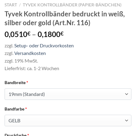
START
/
TYVEK KONTROLLBÄNDER (PAPIER-BÄNDCHEN)
Tyvek Kontrollbänder bedruckt in weiß,
silber oder gold (Art.Nr. 116)
Preisspanne:
0,0510
–
0,1800
€
€
0,0510€
zzgl.
Setup- oder Druckvorkosten
bis
zzgl.
Versandkosten
0,1800€
zzgl. 19% MwSt.
Lieferfrist: ca. 1-2 Wochen
Bandbreite
*
Bandfarbe
*
Druckfarbe
*