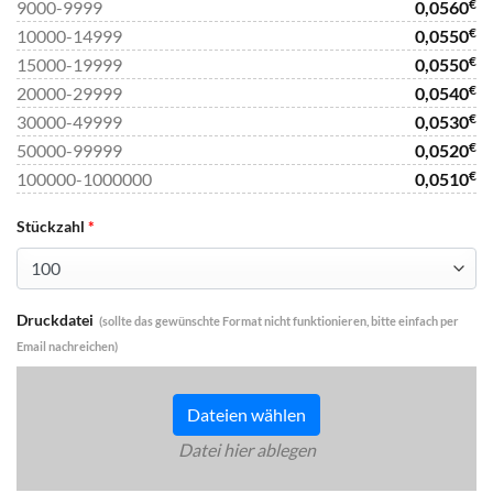
€
9000-9999
0,0560
€
10000-14999
0,0550
€
15000-19999
0,0550
€
20000-29999
0,0540
€
30000-49999
0,0530
€
50000-99999
0,0520
€
100000-1000000
0,0510
Stückzahl
*
Druckdatei
(sollte das gewünschte Format nicht funktionieren, bitte einfach per
Email nachreichen)
Dateien wählen
Datei hier ablegen