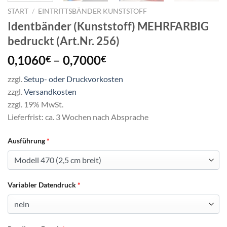
START
/
EINTRITTSBÄNDER KUNSTSTOFF
Identbänder (Kunststoff) MEHRFARBIG
bedruckt (Art.Nr. 256)
Preisspanne:
0,1060
–
0,7000
€
€
0,1060€
zzgl.
Setup- oder Druckvorkosten
bis
zzgl.
Versandkosten
0,7000€
zzgl. 19% MwSt.
Lieferfrist: ca. 3 Wochen nach Absprache
Ausführung
*
Variabler Datendruck
*