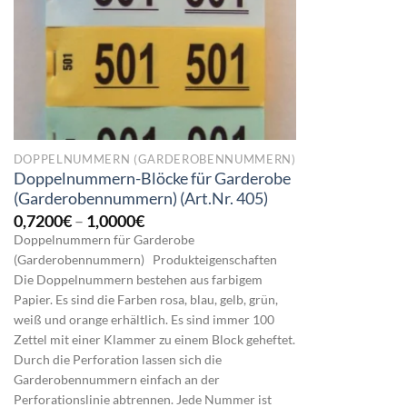
DOPPELNUMMERN (GARDEROBENNUMMERN)
Doppelnummern-Blöcke für Garderobe
(Garderobennummern) (Art.Nr. 405)
Preisspanne:
0,7200
€
–
1,0000
€
0,7200€
Doppelnummern für Garderobe
bis
(Garderobennummern) Produkteigenschaften
1,0000€
Die Doppelnummern bestehen aus farbigem
Papier. Es sind die Farben rosa, blau, gelb, grün,
weiß und orange erhältlich. Es sind immer 100
Zettel mit einer Klammer zu einem Block geheftet.
Durch die Perforation lassen sich die
Garderobennummern einfach an der
Perforationslinie abtrennen. Jede Nummer ist